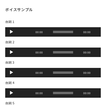
ボイスサンプル
台詞１
音
00:00
00:00
声
プ
台詞２
レ
ー
音
ヤ
00:00
00:00
声
ー
プ
台詞３
レ
ー
音
ヤ
00:00
00:00
声
ー
プ
台詞４
レ
ー
音
ヤ
00:00
00:00
声
ー
プ
台詞５
レ