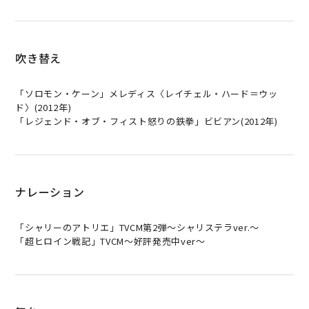
吹き替え
「
ソ
ロ
モ
ン
・
ケ
ー
ン
」
メ
レ
デ
ィ
ス
〈
レ
イ
チ
ェ
ル
・
ハ
ー
ド
＝
ウ
ッ
ド
〉
(
2
0
1
2
年
)
「
レ
ジ
ェ
ン
ド
・
オ
ブ
・
フ
ィ
ス
ト
怒
り
の
鉄
拳
」
ビ
ビ
ア
ン
(
2
0
1
2
年)
ナレーション
「
シ
ャ
リ
ー
の
ア
ト
リ
エ
」
T
V
C
M
第
2
弾
～
シ
ャ
リ
ス
テ
ラ
v
e
r
.
～
「
超
ヒ
ロ
イ
ン
戦
記
」
T
V
C
M
～
好
評
発
売
中
v
e
r
～