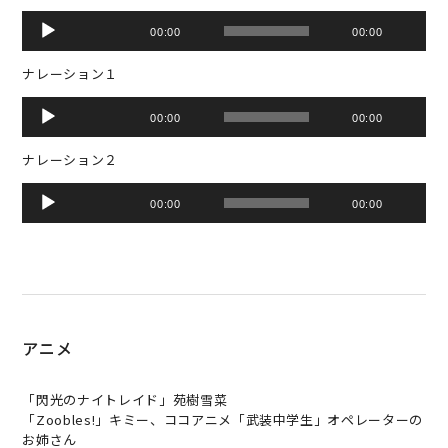
ー
音
ヤ
00:00
00:00
声
ー
プ
ナレーション１
レ
ー
音
ヤ
00:00
00:00
声
ー
プ
ナレーション２
レ
ー
音
ヤ
00:00
00:00
声
ー
プ
レ
ー
ヤ
ー
アニメ
「閃
光
の
ナ
イ
ト
レ
イ
ド
」
苑
樹
雪
菜
「
Z
o
o
b
l
e
s
!
」
キ
ミ
ー
、
コ
コ
ア
ニ
メ
「
武
装
中
学
生
」
オ
ペ
レ
ー
タ
ー
の
お
姉
さ
ん