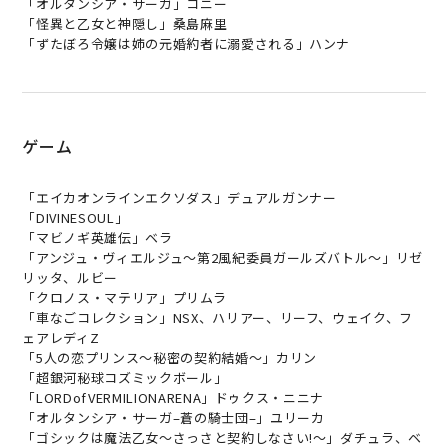
「
オ
ル
タ
ン
シ
ア
・
サ
ー
ガ
」
コ
ニ
ー
「
怪
異
と
乙
女
と
神
隠
し
」
桑
島
麻
里
「
ず
た
ぼ
ろ
令
嬢
は
姉
の
元
婚
約
者
に
溺
愛
さ
れ
る
」
ハ
ン
ナ
ゲーム
「
エ
イ
カ
オ
ン
ラ
イ
ン
エ
ク
ソ
ダ
ス
」
デ
ュ
ア
ル
ガ
ン
ナ
ー
「
D
I
V
I
N
E
S
O
U
L
」
「
マ
ビ
ノ
ギ
英
雄
伝
」
ベ
ラ
「
ア
ン
ジ
ュ
・
ヴ
ィ
エ
ル
ジ
ュ
〜
第
2
風
紀
委
員
ガ
ー
ル
ズ
バ
ト
ル
〜
」
リ
ゼ
リ
ッ
タ
、
ル
ビ
ー
「
ク
ロ
ノ
ス
・
マ
テ
リ
ア
」
プ
リ
ム
ラ
「
車
な
ご
コ
レ
ク
シ
ョ
ン
」
N
S
X
、
ハ
リ
ア
ー
、
リ
ー
フ
、
ウ
ェ
イ
ク
、
フ
ェ
ア
レ
デ
ィ
Z
「
5
人
の
恋
プ
リ
ン
ス
〜
秘
密
の
契
約
結
婚
〜
」
カ
リ
ン
「
超
銀
河
秘
球
コ
ズ
ミ
ッ
ク
ボ
ー
ル
」
「
L
O
R
D
o
f
V
E
R
M
I
L
I
O
N
A
R
E
N
A
」
ド
ゥ
ク
ス
・
ニ
ニ
ナ
「
オ
ル
タ
ン
シ
ア
・
サ
ー
ガ
–
蒼
の
騎
士
団
–
」
ユ
リ
ー
カ
「
ゴ
シ
ッ
ク
は
魔
法
乙
女
〜
さ
っ
さ
と
契
約
し
な
さ
い
!
〜
」
ダ
チ
ュ
ラ
、
ベ