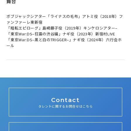
舞台
ボ
ブ
ジ
ャ
ッ
ク
シ
ア
タ
ー
「
ラ
イ
ナ
ス
の
毛
布
」
ア
ト
ミ
役
（
2
0
1
8
年
）
フ
ァ
ン
フ
ァ
ー
レ
東
新
宿
「
暗
転
エ
ピ
ロ
ー
グ
」
島
崎
藤
子
役
（
2
0
1
9
年
）
キ
ン
ケ
ロ
シ
ア
タ
ー
–
「
東
京
W
a
r
:
D
S
–
狂
震
の
渋
谷
編
」
ナ
ギ
役
（
2
0
2
3
年
）
新
宿
村
L
I
V
E
「
東
京
W
a
r
:
D
S
–
黒
と
白
の
T
R
I
G
G
E
R
–
」
ナ
ギ
役
（
2
0
2
4
年
）
六
行
会
ホ
ー
ル
Contact
タレントに関するお問合せはこちら