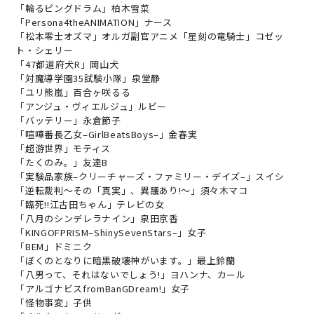
「
輪
る
ピ
ン
グ
ド
ラ
ム
」
柏
木
雪
菜
「
P
e
r
s
o
n
a
4
t
h
e
A
N
I
M
A
T
I
O
N
」
ナ
ー
ス
「
松
本
零
士
オ
ズ
マ
」
オ
ル
ガ
副
官
ア
ニ
メ
「
星
刻
の
竜
騎
士
」
コ
ゼ
ッ
ト
・
シ
ェ
リ
ー
「
4
7
都
道
府
犬
R
」
岡
山
犬
「
対
魔
導
学
園
3
5
試
験
小
隊
」
泉
堂
静
「
ユ
リ
熊
嵐
」
百
合
ヶ
咲
る
る
「
ア
ン
ジ
ュ
・
ヴ
ィ
エ
ル
ジ
ュ
」
ル
ビ
ー
「
バ
ッ
テ
リ
ー
」
永
倉
節
子
「
喧
嘩
番
長
乙
女
–
G
i
r
l
B
e
a
t
s
B
o
y
s
–
」
金
春
実
「
超
游
世
界
」
モ
テ
ィ
ス
「
た
く
の
み
。
」
友
達
B
「
実
験
品
家
族
–
ク
リ
ー
チ
ャ
ー
ズ
・
フ
ァ
ミ
リ
ー
・
デ
イ
ズ
–
」
ス
イ
シ
「
逆
転
裁
判
〜
そ
の
「
真
実
」
、
異
議
あ
り
!
〜
」
須
々
木
マ
コ
「
臨
死
!
!
江
古
田
ち
ゃ
ん
」
テ
レ
ビ
の
女
「
八
月
の
シ
ン
デ
レ
ラ
ナ
イ
ン
」
泉
田
京
香
「
K
I
N
G
O
F
P
R
I
S
M
–
S
h
i
n
y
S
e
v
e
n
S
t
a
r
s
–
」
女
子
「
B
E
M
」
ド
ミ
ニ
ク
「
ぼ
く
の
と
な
り
に
暗
黒
破
壊
神
が
い
ま
す
。
」
最
上
鈴
蘭
「
八
男
っ
て
、
そ
れ
は
な
い
で
し
ょ
う
!
」
ヨ
ハ
ン
ナ
、
カ
ー
ル
「
ア
ル
ゴ
ナ
ビ
ス
f
r
o
m
B
a
n
G
D
r
e
a
m
!
」
女
子
「
怪
物
事
変
」
子
供