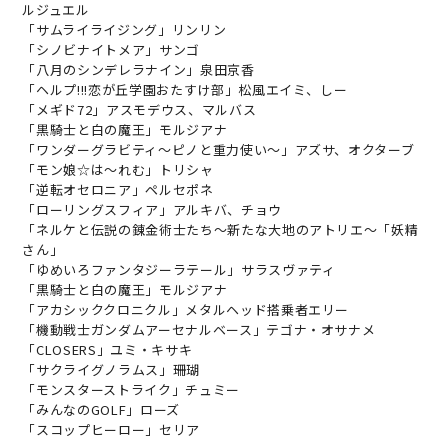
ル
ジ
ュ
エ
ル
「
サ
ム
ラ
イ
ラ
イ
ジ
ン
グ
」
リ
ン
リ
ン
「
シ
ノ
ビ
ナ
イ
ト
メ
ア
」
サ
ン
ゴ
「
八
月
の
シ
ン
デ
レ
ラ
ナ
イ
ン
」
泉
田
京
香
「
ヘ
ル
プ
!
!
!
恋
が
丘
学
園
お
た
す
け
部
」
松
風
エ
イ
ミ
、
し
ー
「
メ
ギ
ド
7
2
」
ア
ス
モ
デ
ウ
ス
、
マ
ル
バ
ス
「
黒
騎
士
と
白
の
魔
王
」
モ
ル
ジ
ア
ナ
「
ワ
ン
ダ
ー
グ
ラ
ビ
テ
ィ
～
ピ
ノ
と
重
力
使
い
～
」
ア
ズ
サ
、
オ
ク
タ
ー
ブ
「
モ
ン
娘
☆
は
～
れ
む
」
ト
リ
シ
ャ
「
逆
転
オ
セ
ロ
ニ
ア
」
ペ
ル
セ
ポ
ネ
「
ロ
ー
リ
ン
グ
ス
フ
ィ
ア
」
ア
ル
キ
バ
、
チ
ョ
ウ
「
ネ
ル
ケ
と
伝
説
の
錬
金
術
士
た
ち
〜
新
た
な
大
地
の
ア
ト
リ
エ
〜
「
妖
精
さ
ん
」
「
ゆ
め
い
ろ
フ
ァ
ン
タ
ジ
ー
ラ
テ
ー
ル
」
サ
ラ
ス
ヴ
ァ
テ
ィ
「
黒
騎
士
と
白
の
魔
王
」
モ
ル
ジ
ア
ナ
「
ア
カ
シ
ッ
ク
ク
ロ
ニ
ク
ル
」
メ
タ
ル
ヘ
ッ
ド
搭
乗
者
エ
リ
ー
「
機
動
戦
士
ガ
ン
ダ
ム
ア
ー
セ
ナ
ル
ベ
ー
ス
」
テ
ゴ
ナ
・
オ
サ
ナ
メ
「
C
L
O
S
E
R
S
」
ユ
ミ
・
キ
サ
キ
「
サ
ク
ラ
イ
グ
ノ
ラ
ム
ス
」
珊
瑚
「
モ
ン
ス
タ
ー
ス
ト
ラ
イ
ク
」
チ
ュ
ミ
ー
「
み
ん
な
の
G
O
L
F
」
ロ
ー
ズ
「
ス
コ
ッ
プ
ヒ
ー
ロ
ー
」
セ
リ
ア