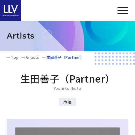
Artists
Top
Artists
生田善子（Partner）
生田善子（Partner）
Yoshiko Ikuta
声優